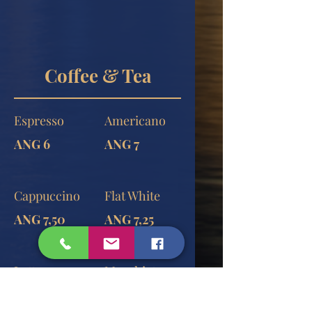
Coffee & Tea
Espresso
Americano
ANG 6
ANG 7
Cappuccino
Flat White
ANG 7,50
ANG 7,25
Latte
Macchiato
ANG 8,75
ANG 6,50