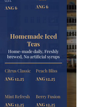
O,5 L
ANG 6
ANG 6
Homemade Iced
Teas
Home-made daily, Freshly
brewed, No artificial syrups
Citrus Classic
Peach Bliss
ANG 12,25
ANG 12,25
Mint Refresh
Berry Fusion
ANG 12,25
ANG 12,25