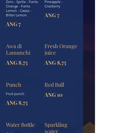
Zero - Sprite - Fanta
Pineapple -
Orange - Fanta
Cranberry
Lemon - Cassis -
ANG 7
Bitter Lemon
ANG 7
Awa di
Fresh Orange
Lamunchi
juice
ANG 8,75
ANG 8,75
Punch
Red Bull
ANG 10
Fruit punch
ANG 8,75
Water Bottle
Sparkling
water